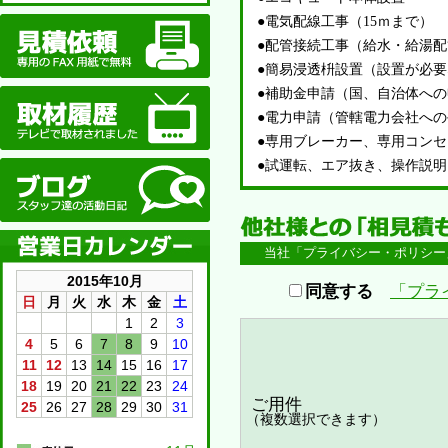
FAX
●電気配線工事（15ｍまで）
●配管接続工事（給水・給湯
●簡易浸透枡設置（設置が必
●補助金申請（国、自治体へ
取材履歴
●電力申請（管轄電力会社へ
●専用ブレーカー、専用コン
●試運転、エア抜き、操作説明
ブログ
当社「プライバシー・ポリシー
2015年10月
同意する
「プラ
日
月
火
水
木
金
土
1
2
3
4
5
6
7
8
9
10
11
12
13
14
15
16
17
18
19
20
21
22
23
24
ご用件
25
26
27
28
29
30
31
（複数選択できます）